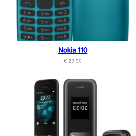
Nokia 110
€
29,90