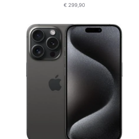
€
299,90