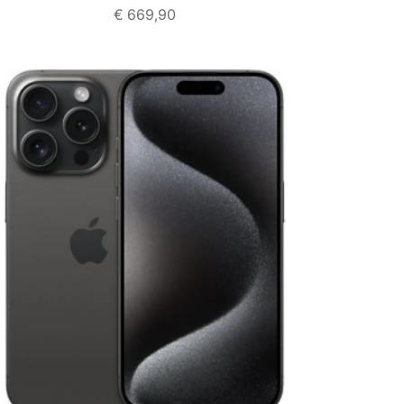
€
669,90