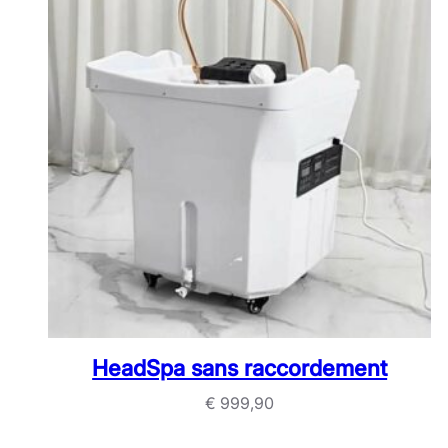
HeadSpa sans raccordement
€
999,90