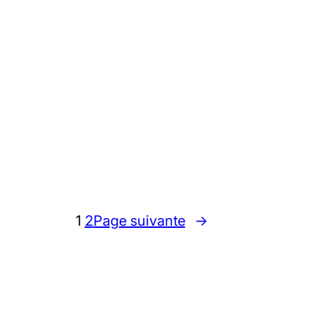
1
2
Page suivante
→