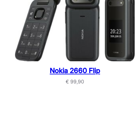
Nokia 2660 Flip
€
99,90