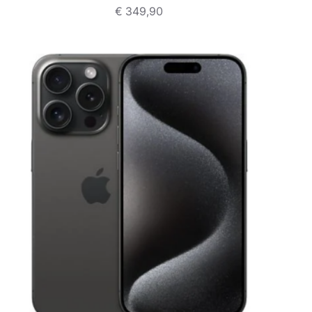
€
349,90