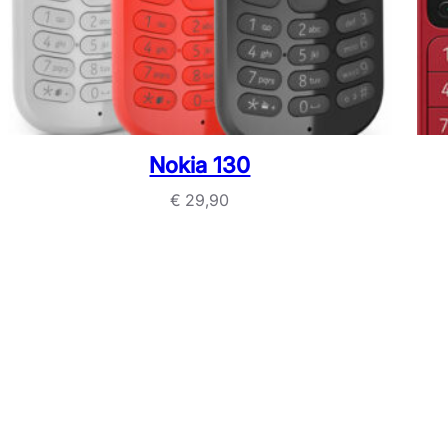
Nokia 130
€
29,90