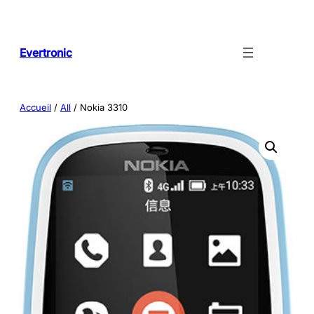
Aller
au
contenu
Evertronic
Accueil
/
All
/ Nokia 3310