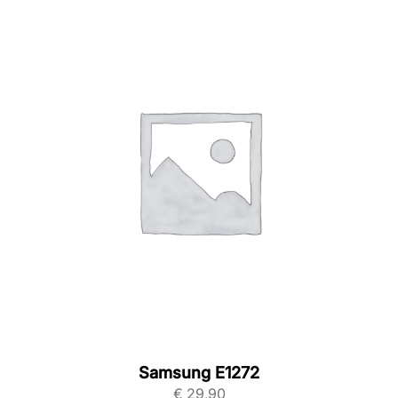
Samsung E1272
€
29,90